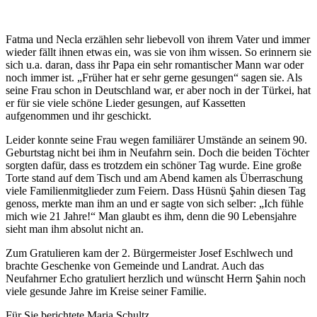
Fatma und Necla erzählen sehr liebevoll von ihrem Vater und immer
wieder fällt ihnen etwas ein, was sie von ihm wissen. So erinnern sie
sich u.a. daran, dass ihr Papa ein sehr romantischer Mann war oder
noch immer ist. „Früher hat er sehr gerne gesungen“ sagen sie. Als
seine Frau schon in Deutschland war, er aber noch in der Türkei, hat
er für sie viele schöne Lieder gesungen, auf Kassetten
aufgenommen und ihr geschickt.
Leider konnte seine Frau wegen familiärer Umstände an seinem 90.
Geburtstag nicht bei ihm in Neufahrn sein. Doch die beiden Töchter
sorgten dafür, dass es trotzdem ein schöner Tag wurde. Eine große
Torte stand auf dem Tisch und am Abend kamen als Überraschung
viele Familienmitglieder zum Feiern. Dass Hüsnü Şahin diesen Tag
genoss, merkte man ihm an und er sagte von sich selber: „Ich fühle
mich wie 21 Jahre!“ Man glaubt es ihm, denn die 90 Lebensjahre
sieht man ihm absolut nicht an.
Zum Gratulieren kam der 2. Bürgermeister Josef Eschlwech und
brachte Geschenke von Gemeinde und Landrat. Auch das
Neufahrner Echo gratuliert herzlich und wünscht Herrn Şahin noch
viele gesunde Jahre im Kreise seiner Familie.
Für Sie berichtete Maria Schultz.