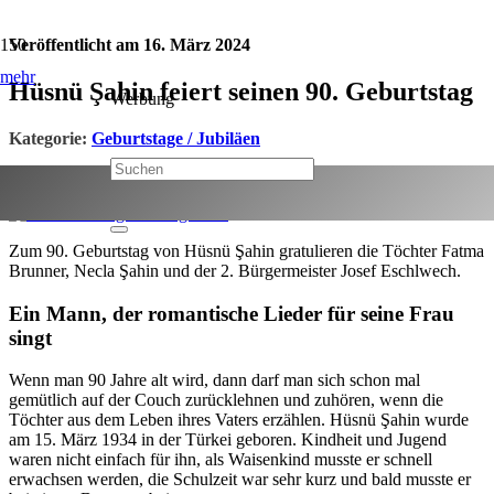
Veröffentlicht am
16. März 2024
mehr
Hüsnü Şahin feiert seinen 90. Geburtstag
Werbung
Kategorie:
Geburtstage / Jubiläen
Jetzt teilen:
Zum 90. Geburtstag von Hüsnü Şahin gratulieren die Töchter Fatma
Brunner, Necla Şahin und der 2. Bürgermeister Josef Eschlwech.
Ein Mann, der romantische Lieder für seine Frau
singt
Wenn man 90 Jahre alt wird, dann darf man sich schon mal
gemütlich auf der Couch zurücklehnen und zuhören, wenn die
Töchter aus dem Leben ihres Vaters erzählen. Hüsnü Şahin wurde
am 15. März 1934 in der Türkei geboren. Kindheit und Jugend
waren nicht einfach für ihn, als Waisenkind musste er schnell
erwachsen werden, die Schulzeit war sehr kurz und bald musste er