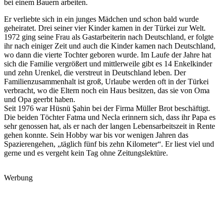
bei einem Bauern arbeiten.
Er verliebte sich in ein junges Mädchen und schon bald wurde
geheiratet. Drei seiner vier Kinder kamen in der Türkei zur Welt.
1972 ging seine Frau als Gastarbeiterin nach Deutschland, er folgte
ihr nach einiger Zeit und auch die Kinder kamen nach Deutschland,
wo dann die vierte Tochter geboren wurde. Im Laufe der Jahre hat
sich die Familie vergrößert und mittlerweile gibt es 14 Enkelkinder
und zehn Urenkel, die verstreut in Deutschland leben. Der
Familienzusammenhalt ist groß, Urlaube werden oft in der Türkei
verbracht, wo die Eltern noch ein Haus besitzen, das sie von Oma
und Opa geerbt haben.
Seit 1976 war Hüsnü Şahin bei der Firma Müller Brot beschäftigt.
Die beiden Töchter Fatma und Necla erinnern sich, dass ihr Papa es
sehr genossen hat, als er nach der langen Lebensarbeitszeit in Rente
gehen konnte. Sein Hobby war bis vor wenigen Jahren das
Spazierengehen, „täglich fünf bis zehn Kilometer“. Er liest viel und
gerne und es vergeht kein Tag ohne Zeitungslektüre.
Werbung