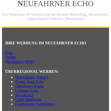
N
EUFAHRNER ECHO
Ihre Ortszeitung für Neufahrn und die Ortsteile Mintraching, Massenhausen,
Giggenhausen, Fürholzen, Hetzenhausen
IHRE WERBUNG IM NEUFAHRNER ECHO
Print
Online
Mediadaten (PDF)
ÜBERREGIONAL WERBEN:
Herrschinger Spiegel
Haarer Stadt Echo
Oberdinger Kurier
Echinger Echo
Mooskurier
Unser Putzbrunn
Grasbrunner Nachrichten