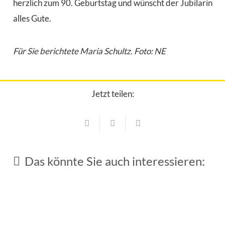
herzlich zum 90. Geburtstag und wünscht der Jubilarin
alles Gute.
Für Sie berichtete Maria Schultz. Foto: NE
Jetzt teilen:
Geburtstage / Jubiläen
Geburtstage / Jubiläen
Ehre für Franz Radlmeier
Das könnte Sie auch interessieren:
Geburtstage / Jubiläen
3. März 2026
25 Jahre Adventsstandl
2. März 2026
Geburtstage / Jubiläen
Johanna Homm feiert ihren 90. Geburtstag
29. Juli 2025
Bekannt als Reiter, Maibaumräuber,
Fernsehstar