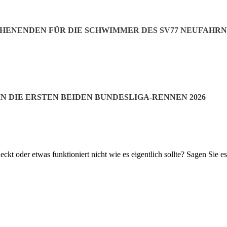
ENENDEN FÜR DIE SCHWIMMER DES SV77 NEUFAHR
de befindet sich unser Verlag. In diesen Räumen entstehen unsere Ze
schleifen, kein telefonisches Auswahlmenü. Sie rufen uns an, wir sind f
N DIE ERSTEN BEIDEN BUNDESLIGA-RENNEN 2026
ckt oder etwas funktioniert nicht wie es eigentlich sollte? Sagen Sie es
ss unsere Zeitung auch bei Ihnen im Briefkasten landet, glauben Sie un
egen tun. Bitte geben Sie uns unbedingt Bescheid, wenn Sie nichts im
mt!