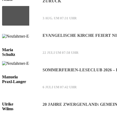
ZURÜCK
3 AUG. UM 07:31 UHR
EVANGELISCHE KIRCHE FEIERT NI
Maria
22 JULI UM 07:58 UHR
Schultz
SOMMERFERIEN-LESECLUB 2026 –
Manuela
Praxl-Langer
6 JULI UM 07:42 UHR
Ulrike
20 JAHRE ZWERGENLAND: GEMEI
Wilms