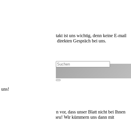
N
itungen für Sie! Kundenkontakt ist uns wichtig, denn keine E-mail
ür Sie da. Am Telefon, oder im direkten Gespräch bei uns.
 uns!
s! Nur manchmal kommt es eben vor, dass unser Blatt nicht bei Ihnen
 Briefkasten hatten – keine Scheu! Wir kümmern uns dann mit