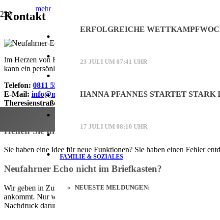
mehr
Kontakt
ERFOLGREICHE WETTKAMPFWOCH
Online-Werbung schalten
Werbung
Printwerbung schalten
Im Herzen von Hallbergmoos am Flughafen München im Raiffeisengebäu
23 JULI UM 07:41 UHR
kann ein persönliches Gespräch ersetzen. Bei uns gibt es keine Warte
Mediadaten (PDF)
Telefon:
0811 555 45 93-0
E-Mail:
info@neufahrner-echo.de
HANNA PFANNES STARTET STARK I
Kontakt
Theresienstraße 73
85399 Hallbergmoos
Facebook
17 JULI UM 08:10 UHR
Helfen Sie uns unsere Website stetig zu verbessern!
Instagram
Sie haben eine Idee für neue Funktionen? Sie haben einen Fehler entde
FAMILIE & SOZIALES
Neufahrner Echo nicht im Briefkasten?
Wir geben in Zusammenarbeit mit unserer Verteilfirma alles dafür, da
NEUESTE MELDUNGEN:
ankommt. Nur wenn wir das nicht wissen, können wir auch nichts dag
Nachdruck darum, dass die nächste Ausgabe wieder bei Ihnen ankom