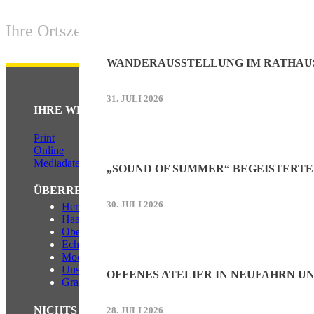
Ihre Ortszeitung für Neufahrn und die Ortst
WANDERAUSSTELLUNG IM RATHAU
31. JULI 2026
IHRE WERBUNG IM NEUFAHRNER ECHO
Print
Online
Mediadaten (PDF)
„SOUND OF SUMMER“ BEGEISTERTE
ÜBERREGIONAL WERBEN:
30. JULI 2026
Herrschinger Spiegel
Haarer Stadt Echo
Oberdinger Kurier
Echinger Echo
Mooskurier
Unser Putzbrunn
OFFENES ATELIER IN NEUFAHRN U
Grasbrunner Nachrichten
NICHTS MEHR VERPASSEN!
28. JULI 2026