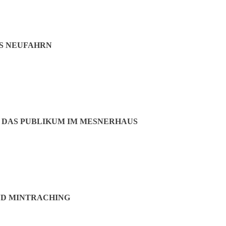
eile Mintraching, Massenhausen, Giggenhausen
S NEUFAHRN
 DAS PUBLIKUM IM MESNERHAUS
ND MINTRACHING