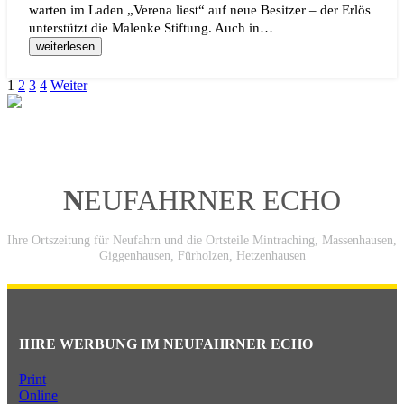
warten im Laden „Verena liest“ auf neue Besitzer – der Erlös
unterstützt die Malenke Stiftung. Auch in…
weiterlesen
1
2
3
4
Weiter
N
EUFAHRNER ECHO
Ihre Ortszeitung für Neufahrn und die Ortsteile Mintraching, Massenhausen,
Giggenhausen, Fürholzen, Hetzenhausen
IHRE WERBUNG IM NEUFAHRNER ECHO
Print
Online