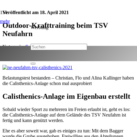
Veröffentlicht am
18. April 2021
mehr
Outdoor-Krafttraining beim TSV
Werbung
Neufahrn
Kategorie:
Sport
Jetzt teilen:
Belastungstest bestanden – Christian, Flo und Alina Kallinger haben
die Calisthenics-Anlage schon mal ausprobiert
Calisthenics-Anlage im Eigenbau erstellt
Sobald wieder Sport zu mehreren im Freien erlaubt ist, geht es los:
die Calisthenics-Anlage auf dem Gelände des TSV Neufahrn ist
fertig und kann genützt werden.
Ehe es aber soweit war, gab es einiges zu tun: Mit dem Bagger
wurde die Grube ausgehoben. Freiwillige aus den Abteilungen