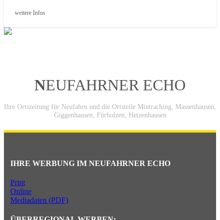
weitere Infos
N
EUFAHRNER ECHO
Ihre Ortszeitung für Neufahrn und die Ortsteile Mintraching, Massenhausen,
Giggenhausen, Fürholzen, Hetzenhausen
IHRE WERBUNG IM NEUFAHRNER ECHO
Print
Online
Mediadaten (PDF)
ÜBERREGIONAL WERBEN: