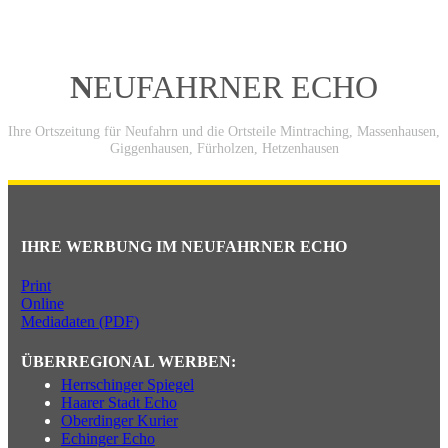
N
EUFAHRNER ECHO
Ihre Ortszeitung für Neufahrn und die Ortsteile Mintraching, Massenhausen,
Giggenhausen, Fürholzen, Hetzenhausen
IHRE WERBUNG IM NEUFAHRNER ECHO
Print
Online
Mediadaten (PDF)
ÜBERREGIONAL WERBEN:
Herrschinger Spiegel
Haarer Stadt Echo
Oberdinger Kurier
Echinger Echo