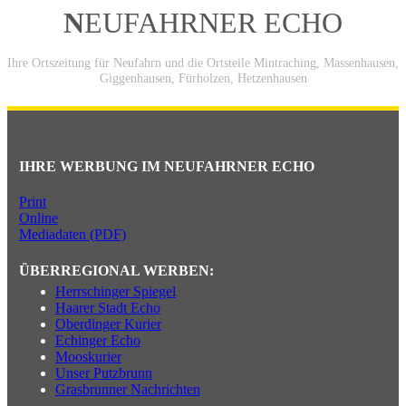
N
EUFAHRNER ECHO
Ihre Ortszeitung für Neufahrn und die Ortsteile Mintraching, Massenhausen,
Giggenhausen, Fürholzen, Hetzenhausen
IHRE WERBUNG IM NEUFAHRNER ECHO
Print
Online
Mediadaten (PDF)
ÜBERREGIONAL WERBEN:
Herrschinger Spiegel
Haarer Stadt Echo
Oberdinger Kurier
Echinger Echo
Mooskurier
Unser Putzbrunn
Grasbrunner Nachrichten