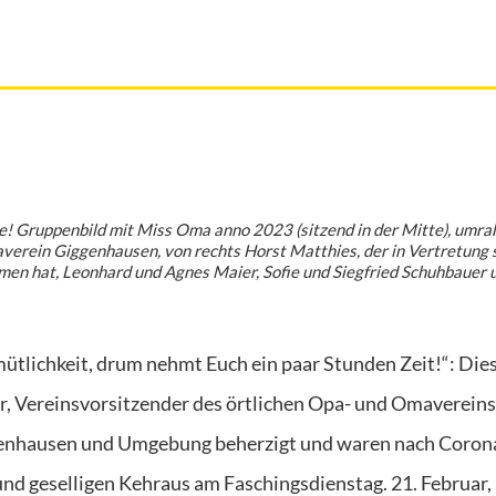
e! Gruppenbild mit Miss Oma anno 2023 (sitzend in der Mitte), umr
erein Giggenhausen, von rechts Horst Matthies, der in Vertretung 
n hat, Leonhard und Agnes Maier, Sofie und Siegfried Schuhbauer 
tlichkeit, drum nehmt Euch ein paar Stunden Zeit!“: Die
 Vereinsvorsitzender des örtlichen Opa- und Omavereins
genhausen und Umgebung beherzigt und waren nach Coron
d geselligen Kehraus am Faschingsdienstag. 21. Februar, 