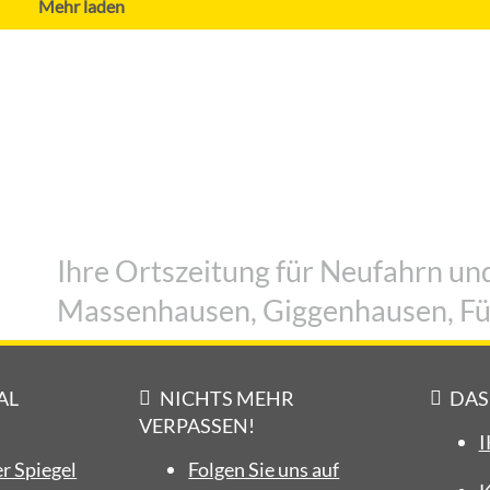
Mehr laden
Vereine
Sommerfest in der Kleingartenanlage
4. August 2026
Ihre Ortszeitung für Neufahrn und
Massenhausen, Giggenhausen, Fü
AL
NICHTS MEHR
DAS
VERPASSEN!
I
r Spiegel
Folgen Sie uns auf