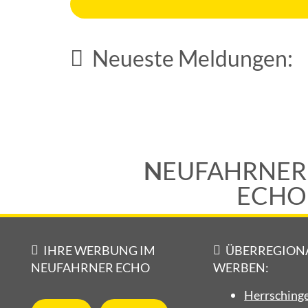
Vereine
Traditionelles Fischerfest bei tropischen
Neueste Meldungen:
Temperaturen
6. August 2026
N
EUFAHRNER
ECHO
IHRE WERBUNG IM
ÜBERREGION
NEUFAHRNER ECHO
WERBEN:
Herrschinge