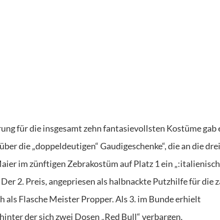
ng für die insgesamt zehn fantasievollsten Kostüme gab 
 über die „doppeldeutigen“ Gaudigeschenke“, die an die dre
ier im zünftigen Zebrakostüm auf Platz 1 ein „:italienisc
Der 2. Preis, angepriesen als halbnackte Putzhilfe für die 
h als Flasche Meister Propper. Als 3. im Bunde erhielt
 hinter der sich zwei Dosen „Red Bull“ verbargen.