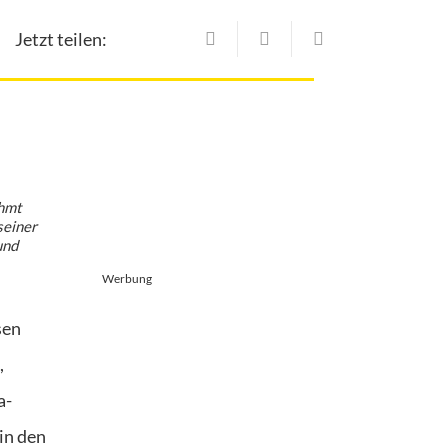
Jetzt teilen:
ahmt
seiner
und
Werbung
sen
,
a-
in den