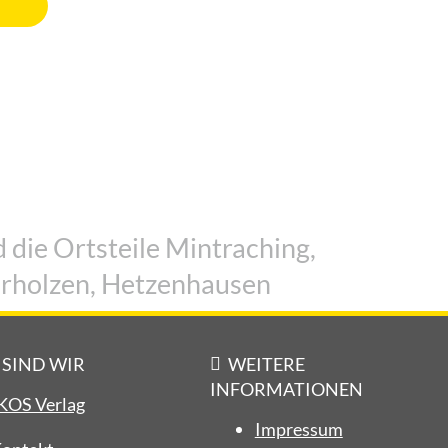
 die Ortsteile Mintraching,
rholzen, Hetzenhausen
 SIND WIR
WEITERE
INFORMATIONEN
KOS Verlag
Impressum