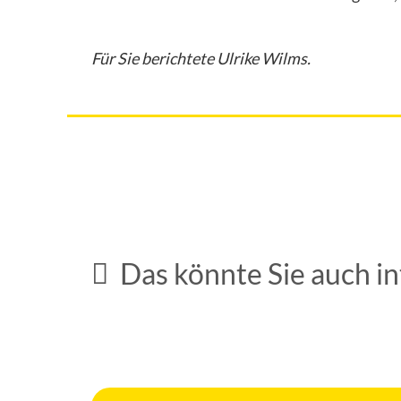
Für Sie berichtete Ulrike Wilms.
Veranstaltungen
Veranstaltungen
Das könnte Sie auch in
Pen- & Paper-Event in der Bibliothek
14. Juli 2026
Beim STADTRADELN zählt jeder Kilome
1. Juli 2026