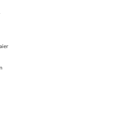
r
aier
n