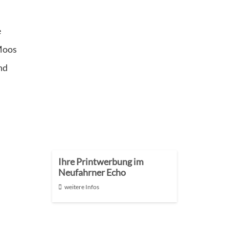
e
 Moos
nd
Ihre Printwerbung im
Neufahrner Echo
weitere Infos