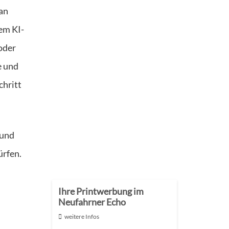
tan
em KI-
oder
e und
chritt
 und
ürfen.
Ihre Printwerbung im
Neufahrner Echo
weitere Infos