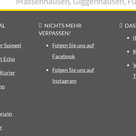
Massenhausen, Giggenhausen, Fü
AL
NICHTS MEHR
DAS
VERPASSEN!
I
r Spiegel
Folgen Sie uns auf
K
Facebook
t Echo
V
Folgen Sie uns auf
Kurier
T
Instagram
ho
brunn
r