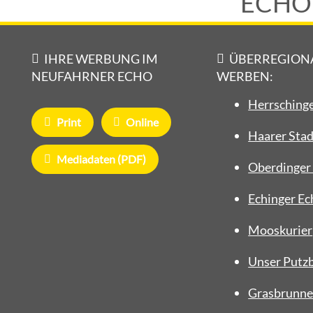
ECHO
IHRE WERBUNG IM
ÜBERREGION
NEUFAHRNER ECHO
WERBEN:
Herrschinge
Print
Online
Haarer Stad
Mediadaten (PDF)
Oberdinger 
Echinger Ec
Mooskurier
Unser Putz
Grasbrunne