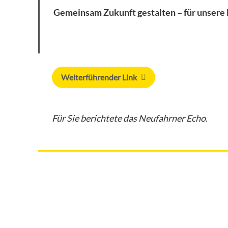
Gemeinsam Zukunft gestalten – für unser
Weiterführender Link
Für Sie berichtete das Neufahrner Echo.
Familie & Soziales
VR-Bank Ismaning Hallbergmoos Neufa
Familie & Soziales
eG blickt auf ein erfolgreiches