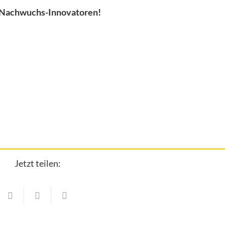
e Nachwuchs-Innovatoren!
Jetzt teilen:
hrn
Familie & Soziales
Familie & Soziales