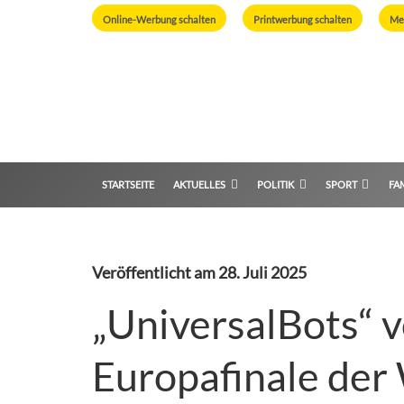
Online-Werbung schalten
Printwerbung schalten
Me
STARTSEITE
AKTUELLES
POLITIK
SPORT
FAM
Veröffentlicht am
28. Juli 2025
„UniversalBots“ v
Europafinale der