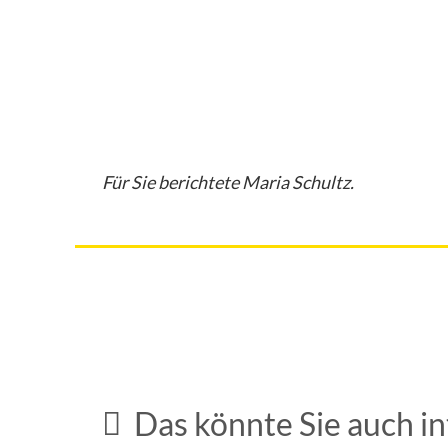
Für Sie berichtete Maria Schultz.
Geburtstage / Jubiläen
Das könnte Sie auch in
Ehre für Franz Radlmeier
Geburtstage / Jubiläen
3. März 2026