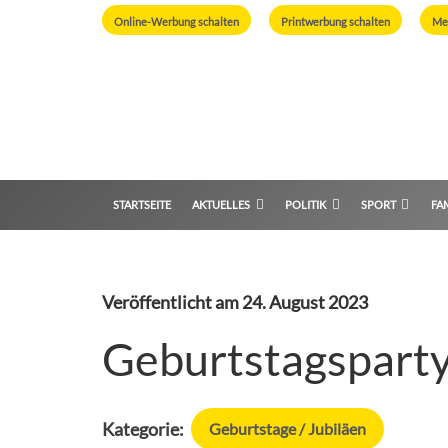
Online-Werbung schalten
Printwerbung schalten
Me
STARTSEITE
AKTUELLES
POLITIK
SPORT
FAM
Veröffentlicht am
24. August 2023
Geburtstagsparty
Kategorie:
Geburtstage / Jubiläen