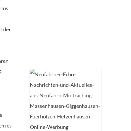
rlos
t der
hren
.
e
dem es