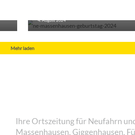
Bekannt als Reiter, Maibaumräuber,
tag
Fernsehstar
4. August 2024
Mehr laden
Vereine
Sommerfest in der Kleingartenanlage
4. August 2026
Ihre Ortszeitung für Neufahrn und
Massenhausen, Giggenhausen, Fü