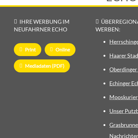
IHRE WERBUNG IM
ÜBERREGION
NEUFAHRNER ECHO
WERBEN:
Herrschinge
Print
Online
Haarer Stad
Mediadaten (PDF)
Oberdinger 
Echinger Ec
Mooskurier
Unser Putz
Grasbrunne
Nachrichte