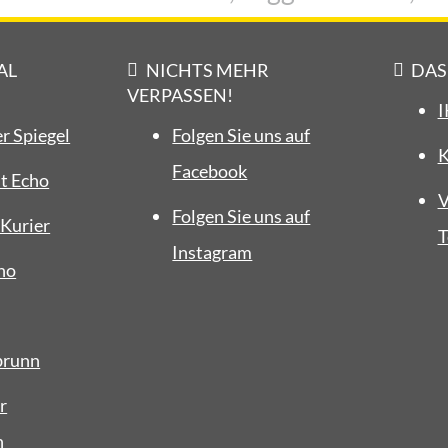
AL
NICHTS MEHR
DAS
VERPASSEN!
I
r Spiegel
Folgen Sie uns auf
K
Facebook
t Echo
V
Folgen Sie uns auf
Kurier
T
Instagram
ho
brunn
r
n