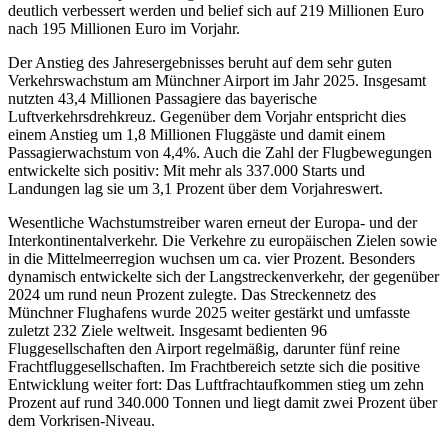
deutlich verbessert werden und belief sich auf 219 Millionen Euro
nach 195 Millionen Euro im Vorjahr.
Der Anstieg des Jahresergebnisses beruht auf dem sehr guten
Verkehrswachstum am Münchner Airport im Jahr 2025. Insgesamt
nutzten 43,4 Millionen Passagiere das bayerische
Luftverkehrsdrehkreuz. Gegenüber dem Vorjahr entspricht dies
einem Anstieg um 1,8 Millionen Fluggäste und damit einem
Passagierwachstum von 4,4%. Auch die Zahl der Flugbewegungen
entwickelte sich positiv: Mit mehr als 337.000 Starts und
Landungen lag sie um 3,1 Prozent über dem Vorjahreswert.
Wesentliche Wachstumstreiber waren erneut der Europa- und der
Interkontinentalverkehr. Die Verkehre zu europäischen Zielen sowie
in die Mittelmeerregion wuchsen um ca. vier Prozent. Besonders
dynamisch entwickelte sich der Langstreckenverkehr, der gegenüber
2024 um rund neun Prozent zulegte. Das Streckennetz des
Münchner Flughafens wurde 2025 weiter gestärkt und umfasste
zuletzt 232 Ziele weltweit. Insgesamt bedienten 96
Fluggesellschaften den Airport regelmäßig, darunter fünf reine
Frachtfluggesellschaften. Im Frachtbereich setzte sich die positive
Entwicklung weiter fort: Das Luftfrachtaufkommen stieg um zehn
Prozent auf rund 340.000 Tonnen und liegt damit zwei Prozent über
dem Vorkrisen-Niveau.