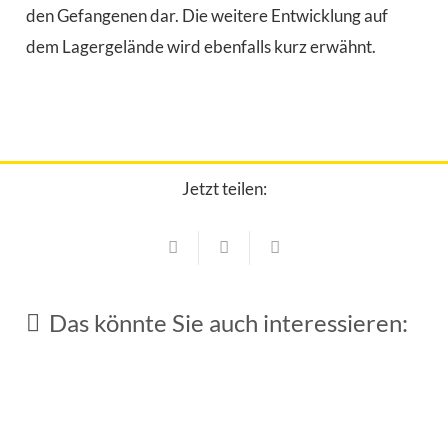
den Gefangenen dar. Die weitere Entwicklung auf
dem Lagergelände wird ebenfalls kurz erwähnt.
Jetzt teilen:
Termine
Termine
Neuer Stammtisch für Witwen und Witwer
beim Metzgerwirt
Das könnte Sie auch interessieren:
RUNTER VOM SOFA – REIN IN´S
Termine
24. Juni 2026
BODYSTYLING
Termine
27. Mai 2026
VdK-Stammtisch-Ratsch Kaffee
23. Februar 2026
Nachbarschaftshilfe Neufahrn e.V.
23. Februar 2026