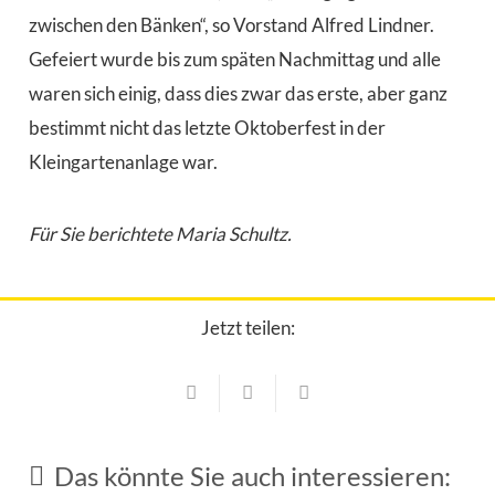
zwischen den Bänken“, so Vorstand Alfred Lindner.
Gefeiert wurde bis zum späten Nachmittag und alle
waren sich einig, dass dies zwar das erste, aber ganz
bestimmt nicht das letzte Oktoberfest in der
Kleingartenanlage war.
Für Sie berichtete Maria Schultz.
Jetzt teilen:
Vereine
Traditionelles Fischerfest bei tropischen
Vereine
Temperaturen
Vereine
Das könnte Sie auch interessieren:
6. August 2026