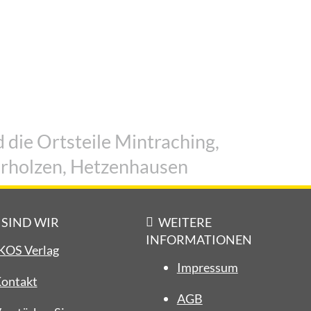
hr
 die Ortsteile Mintraching,
rholzen, Hetzenhausen
 SIND WIR
WEITERE
INFORMATIONEN
KOS Verlag
Impressum
ontakt
AGB