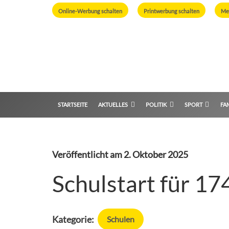
Online-Werbung schalten
Printwerbung schalten
Me
STARTSEITE
AKTUELLES
POLITIK
SPORT
FAM
Veröffentlicht am
2. Oktober 2025
Schulstart für 1
Kategorie:
Schulen