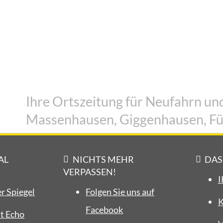
eG blickt auf ein erfolgreiches Geschäftsja
2025 zurück
3. August 2026
Ihre Ortszeitung für Neufahrn und
Massenhausen, Giggenhausen, Fü
AL
NICHTS MEHR
DAS
VERPASSEN!
I
r Spiegel
Folgen Sie uns auf
K
Facebook
t Echo