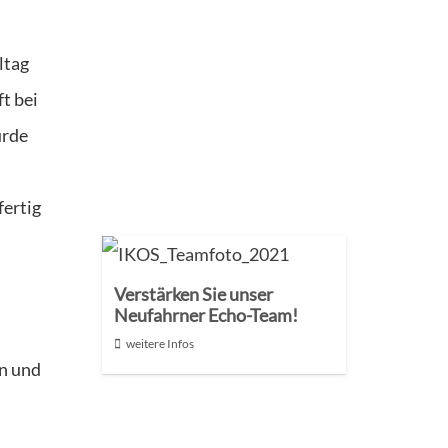
ltag
t bei
urde
fertig
Verstärken Sie unser
Neufahrner Echo-Team!
weitere Infos
en und