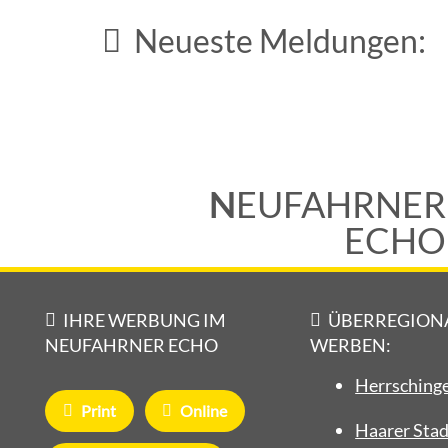
Neueste Meldungen:
Sommerfest in der Kleingartenanlage
4. August 2026
N
EUFAHRNER
ECHO
IHRE WERBUNG IM
ÜBERREGION
NEUFAHRNER ECHO
WERBEN:
Herrschinge
Print
Online
Haarer Stad