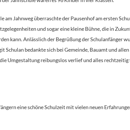
le am Jahnweg überraschte der Pausenhof am ersten Schu
tzgelegenheiten und sogar eine kleine Bühne, die in Zukunf
rden kann. Anlässlich der Begrüßung der Schulanfänger w
git Schulan bedankte sich bei Gemeinde, Bauamt und allen
 die Umgestaltung reibungslos verlief und alles rechtzeitig 
ängern eine schöne Schulzeit mit vielen neuen Erfahrung