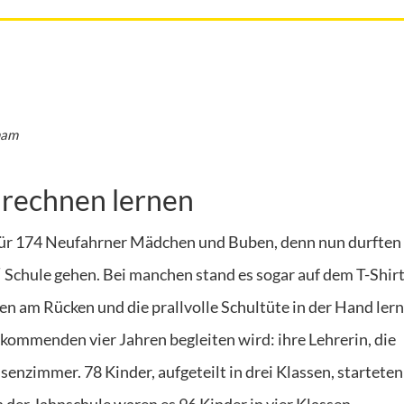
ham
, rechnen lernen
für 174 Neufahrner Mädchen und Buben, denn nun durften 
e“ Schule gehen. Bei manchen stand es sogar auf dem T-Shirt
n am Rücken und die prallvolle Schultüte in der Hand ler
n kommenden vier Jahren begleiten wird: ihre Lehrerin, die
enzimmer. 78 Kinder, aufgeteilt in drei Klassen, starteten 
n der Jahnschule waren es 96 Kinder in vier Klassen.