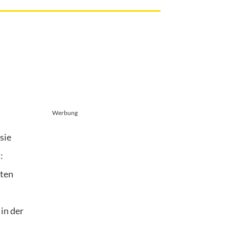
Werbung
sie
:
nten
in der