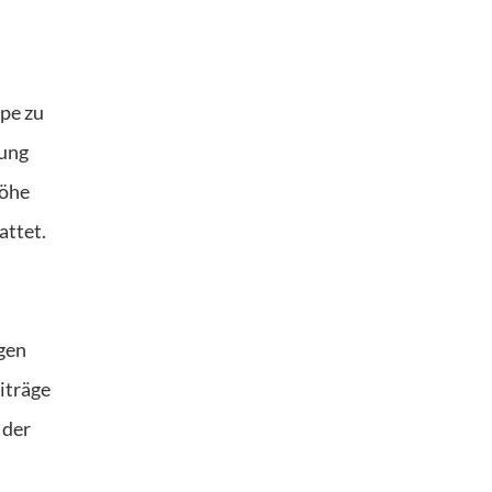
pe zu
tung
Höhe
attet.
gen
eiträge
 der