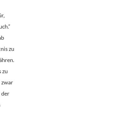
r,
uch.“
ab
nis zu
ähren.
s zu
t zwar
 der
s