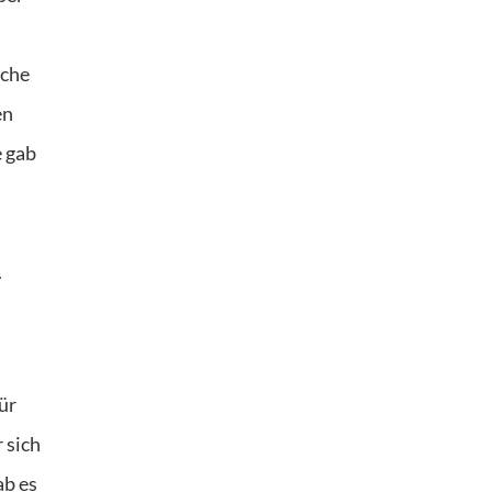
sche
en
e gab
.
̈r
 sich
ab es