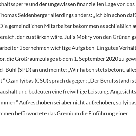
altssperre und der ungewissen finanziellen Lage vor, das
Thomas Seidenberger allerdings anders: „Ich bin schon dafü
Die gemeindlichen Mitarbeiter bekommen es schließlich a
ereich, der zu stärken wäre. Julia Mokry von den Grünen g
rbeiter übernehmen wichtige Aufgaben. Ein gutes Verhält
 vor, die Großraumzulage ab dem 1. September 2020 zu gew
 Buhl (SPD) an und meinte: „Wir haben stets betont, alle
t.“ Ozan Iyibas (CSU) sprach dagegen: „Der Berufsstand is
Haushalt und bedeuten eine freiwillige Leistung. Angesichts
stimmen.“ Aufgeschoben sei aber nicht aufgehoben, so Iyiba
immen befürwortete das Gremium die Einführung einer