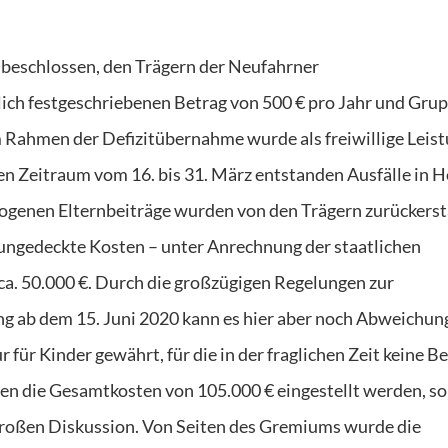
s beschlossen, den Trägern der Neufahrner
ich festgeschriebenen Betrag von 500 € pro Jahr und Grup
Rahmen der Defizitübernahme wurde als freiwillige Leis
den Zeitraum vom 16. bis 31. März entstanden Ausfälle in 
ezogenen Elternbeiträge wurden von den Trägern zurückerst
s ungedeckte Kosten – unter Anrechnung der staatlichen
a. 50.000 €. Durch die großzügigen Regelungen zur
g ab dem 15. Juni 2020 kann es hier aber noch Abweichun
ür Kinder gewährt, für die in der fraglichen Zeit keine B
len die Gesamtkosten von 105.000 € eingestellt werden, so
 großen Diskussion. Von Seiten des Gremiums wurde die