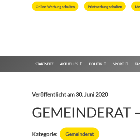
Online-Werbung schalten
Printwerbung schalten
Me
STARTSEITE
AKTUELLES
POLITIK
SPORT
FAM
Veröffentlicht am
30. Juni 2020
GEMEINDERAT – A
Kategorie:
Gemeinderat