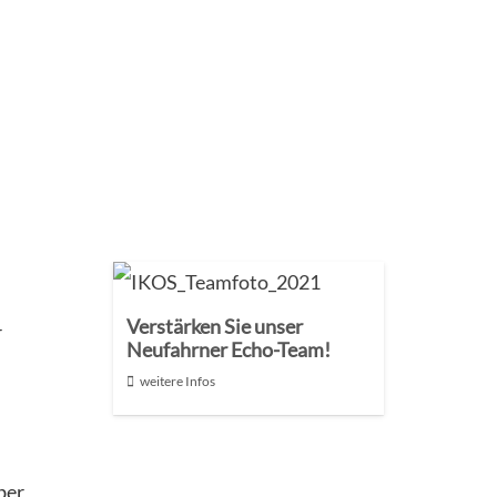
Verstärken Sie unser
r
Neufahrner Echo-Team!
weitere Infos
ber