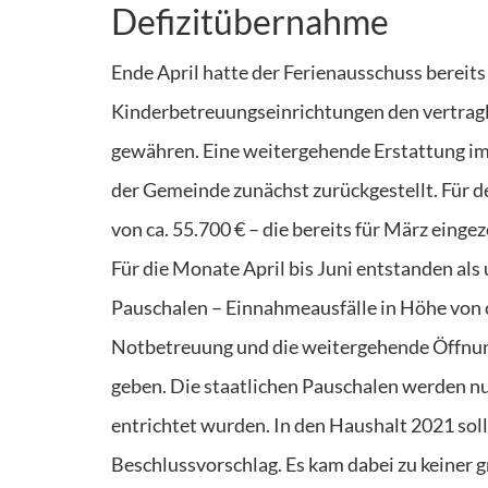
Defizitübernahme
Ende April hatte der Ferienausschuss bereit
Kinderbetreuungseinrichtungen den vertragl
gewähren. Eine weitergehende Erstattung im 
der Gemeinde zunächst zurückgestellt. Für 
von ca. 55.700 € – die bereits für März eing
Für die Monate April bis Juni entstanden al
Pauschalen – Einnahmeausfälle in Höhe von c
Notbetreuung und die weitergehende Öffnun
geben. Die staatlichen Pauschalen werden nur f
entrichtet wurden. In den Haushalt 2021 sol
Beschlussvorschlag. Es kam dabei zu keiner