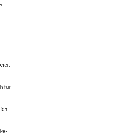
er
eier,
 für
eich
cke-