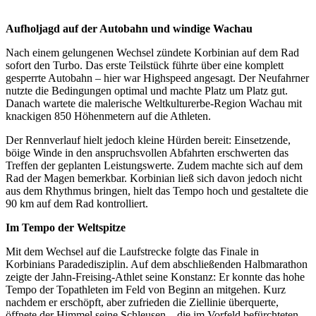
Aufholjagd auf der Autobahn und windige Wachau
Nach einem gelungenen Wechsel zündete Korbinian auf dem Rad
sofort den Turbo. Das erste Teilstück führte über eine komplett
gesperrte Autobahn – hier war Highspeed angesagt. Der Neufahrner
nutzte die Bedingungen optimal und machte Platz um Platz gut.
Danach wartete die malerische Weltkulturerbe-Region Wachau mit
knackigen 850 Höhenmetern auf die Athleten.
Der Rennverlauf hielt jedoch kleine Hürden bereit: Einsetzende,
böige Winde in den anspruchsvollen Abfahrten erschwerten das
Treffen der geplanten Leistungswerte. Zudem machte sich auf dem
Rad der Magen bemerkbar. Korbinian ließ sich davon jedoch nicht
aus dem Rhythmus bringen, hielt das Tempo hoch und gestaltete die
90 km auf dem Rad kontrolliert.
Im Tempo der Weltspitze
Mit dem Wechsel auf die Laufstrecke folgte das Finale in
Korbinians Paradedisziplin. Auf dem abschließenden Halbmarathon
zeigte der Jahn-Freising-Athlet seine Konstanz: Er konnte das hohe
Tempo der Topathleten im Feld von Beginn an mitgehen. Kurz
nachdem er erschöpft, aber zufrieden die Ziellinie überquerte,
öffnete der Himmel seine Schleusen – die im Vorfeld befürchteten