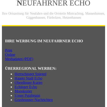
N
EUFAHRNER ECHO
Ihre Ortszeitung für Neufahrn und die Ortsteile Mintraching, Massenhausen,
Giggenhausen, Fürholzen, Hetzenhausen
IHRE WERBUNG IM NEUFAHRNER ECHO
Print
Online
Mediadaten (PDF)
ÜBERREGIONAL WERBEN:
Herrschinger Spiegel
Haarer Stadt Echo
Oberdinger Kurier
Echinger Echo
Mooskurier
Unser Putzbrunn
Grasbrunner Nachrichten