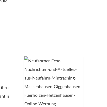
hule,
 ihrer
antin