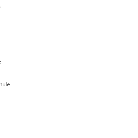
.
t
hule