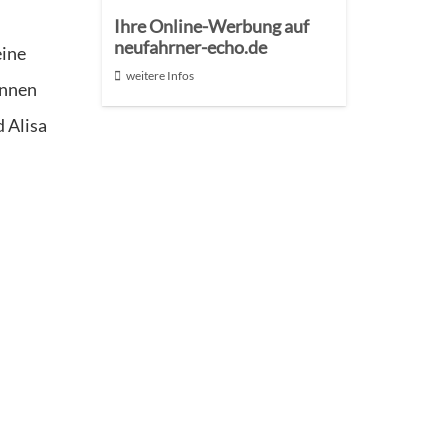
Ihre Online-Werbung auf
neufahrner-echo.de
eine
weitere Infos
innen
 Alisa