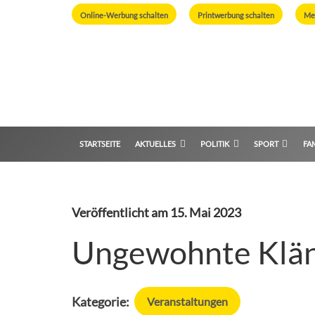
Online-Werbung schalten
Printwerbung schalten
Me
STARTSEITE
AKTUELLES
POLITIK
SPORT
FAM
Veröffentlicht am
15. Mai 2023
Ungewohnte Klän
Kategorie:
Veranstaltungen