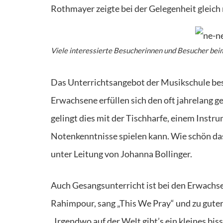
Rothmayer zeigte bei der Gelegenheit gleich
Viele interessierte Besucherinnen und Besucher bei
Das Unterrichtsangebot der Musikschule besc
Erwachsene erfüllen sich den oft jahrelang 
gelingt dies mit der Tischharfe, einem Instr
Notenkenntnisse spielen kann. Wie schön da
unter Leitung von Johanna Bollinger.
Auch Gesangsunterricht ist bei den Erwachsen
Rahimpour, sang „This We Pray“ und zu gute
„Irgendwo auf der Welt gibt’s ein kleines bis