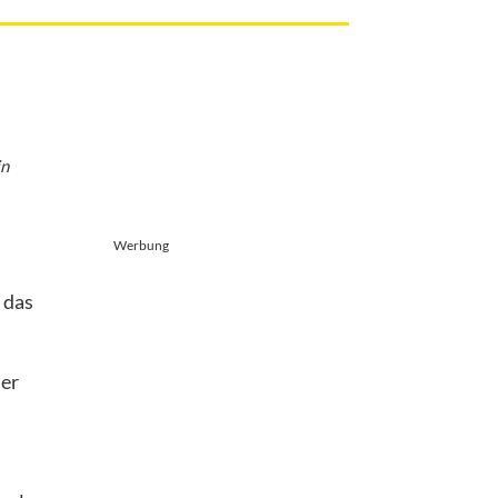
in
Werbung
 das
der