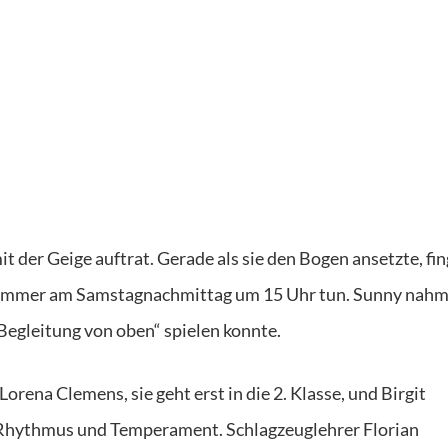
it der Geige auftrat. Gerade als sie den Bogen ansetzte, fi
ies immer am Samstagnachmittag um 15 Uhr tun. Sunny nahm
„Begleitung von oben“ spielen konnte.
rena Clemens, sie geht erst in die 2. Klasse, und Birgit
l Rhythmus und Temperament. Schlagzeuglehrer Florian