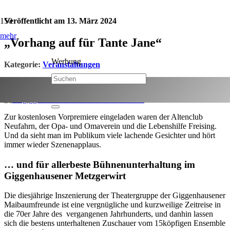
Veröffentlicht am
13. März 2024
mehr
„Vorhang auf für Tante Jane“
Werbung
Kategorie:
Veranstaltungen
Jetzt teilen:
Zur kostenlosen Vorpremiere eingeladen waren der Altenclub
Neufahrn, der Opa- und Omaverein und die Lebenshilfe Freising.
Und da sieht man im Publikum viele lachende Gesichter und hört
immer wieder Szenenapplaus.
… und für allerbeste Bühnenunterhaltung im
Giggenhausener Metzgerwirt
Die diesjährige Inszenierung der Theatergruppe der Giggenhausener
Maibaumfreunde ist eine vergnügliche und kurzweilige Zeitreise in
die 70er Jahre des vergangenen Jahrhunderts, und danhin lassen
sich die bestens unterhaltenen Zuschauer vom 15köpfigen Ensemble