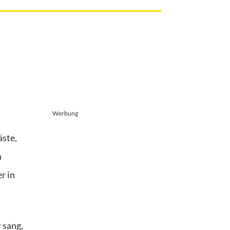
Werbung
äste,
n
r in
 sang,