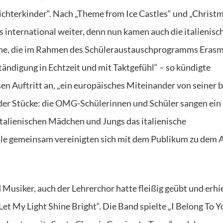
Lichterkinder“. Nach „Theme from Ice Castles“ und „Christ
es international weiter, denn nun kamen auch die italienisc
hne, die im Rahmen des Schüleraustauschprogramms Eras
ständigung in Echtzeit und mit Taktgefühl“ – so kündigte
n Auftritt an, „ein europäisches Miteinander von seiner 
l der Stücke: die OMG-Schülerinnen und Schüler sangen ein
italienischen Mädchen und Jungs das italienische
alle gemeinsam vereinigten sich mit dem Publikum zu dem A
Musiker, auch der Lehrerchor hatte fleißig geübt und erhie
„Let My Light Shine Bright“. Die Band spielte „I Belong To Y