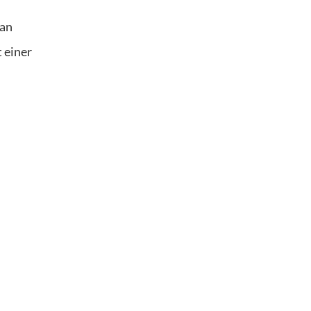
man
 einer