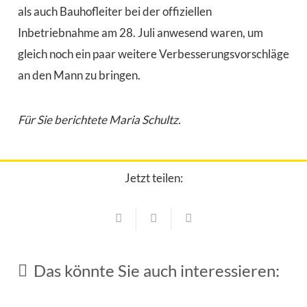
als auch Bauhofleiter bei der offiziellen
Inbetriebnahme am 28. Juli anwesend waren, um
gleich noch ein paar weitere Verbesserungsvorschläge
an den Mann zu bringen.
Für Sie berichtete Maria Schultz.
Jetzt teilen:
Sport
Sponsoren statten junge Turner des TSV
Sport
Neufahrn aus
Sport
Das könnte Sie auch interessieren:
29. Juli 2026
Vier neue Dan-Träger beim TSV Neufahrn
Sport
Aufstieg, Sommercamp und Ladies Tennis
27. Juli 2026