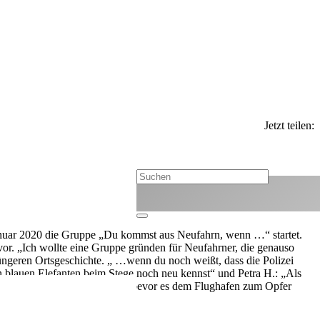
N
Jetzt teilen:
okgruppe
 Januar 2020 die Gruppe „Du kommst aus Neufahrn, wenn …“ startet.
or. „Ich wollte eine Gruppe gründen für Neufahrner, die genauso
üngeren Ortsgeschichte. „ …wenn du noch weißt, dass die Polizei
 blauen Elefanten beim Stege noch neu kennst“ und Petra H.: „Als
Dorf nochmal zu besichtigen, bevor es dem Flughafen zum Opfer