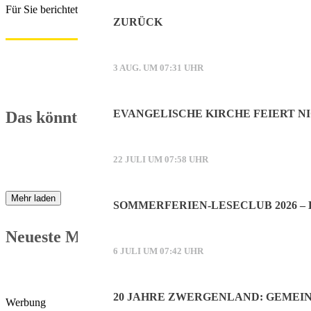
Für Sie berichtete Manuela Praxl.
ZURÜCK
3 AUG. UM 07:31 UHR
EVANGELISCHE KIRCHE FEIERT NI
Das könnte Sie auch interessieren:
22 JULI UM 07:58 UHR
Mehr laden
SOMMERFERIEN-LESECLUB 2026 –
Neueste Meldungen:
6 JULI UM 07:42 UHR
20 JAHRE ZWERGENLAND: GEMEI
Werbung