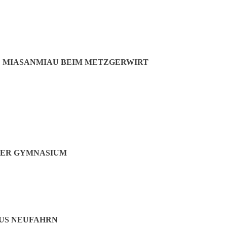
 MIASANMIAU BEIM METZGERWIRT
eile Mintraching, Massenhausen, Giggenhausen
NER GYMNASIUM
US NEUFAHRN