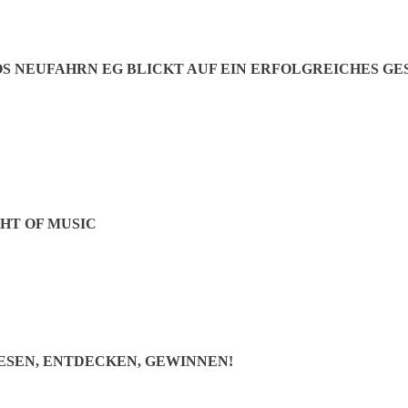
 NEUFAHRN EG BLICKT AUF EIN ERFOLGREICHES GES
HT OF MUSIC
inen festen Platz im kollektiven Gedächtnis ihrer ehemaligen Schüler
nen auf der Kurt-Kittel-Ring-Brücke, die unzähligen Gullideckel auf 
rache oder „Idefix“, der für den korrekten Schwimmstil kleiner Bade
arst“, erinnert sich Natascha S. Sogar die A-Prominenz findet ihren 
d Friedrich von Thun. Mitte der Siebziger Jahre tanzt Michael M. zu T
e erhalten ein paar Jahre später das Sakrament durch Erzbischof „Sepp
ESEN, ENTDECKEN, GEWINNEN!