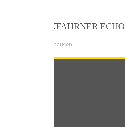
N
EUFAHRNER ECHO
, Fürholzen, Hetzenhausen