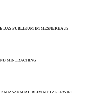
E DAS PUBLIKUM IM MESNERHAUS
UND MINTRACHING
: MIASANMIAU BEIM METZGERWIRT
chaidenhausen e.V.
n Nachwuchs
t auf ein erfolgreiches Geschäftsjahr 2025 zurück