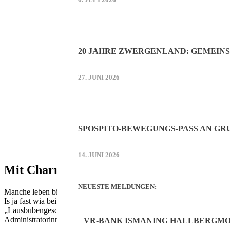
20 JAHRE ZWERGENLAND: GEMEIN
27. JUNI 2026
SPOSPITO-BEWEGUNGS-PASS AN G
14. JUNI 2026
Mit Charme ohne Hohn
NEUESTE MELDUNGEN:
Manche leben bis heute in Neufahrn, andere melden sich aus Großbrita
Is ja fast wia bei „Bitte melde dich“ oda „Vermisst“!“ Was sie alle ei
„Lausbubengeschichten“ und „Jugendsünden“ zum Schmunzeln ja, Mobb
Administratorinnen freuen sich auf weitere Mitglieder in der Facebo
VR-BANK ISMANING HALLBERGMOO