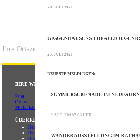
28. JULI 2026
GIGGENHAUSENS THEATERJUGEND:
Ihre Ortszeitung für Neufahrn und die Ortst
25. JULI 2026
NEUESTE MELDUNGEN:
IHRE WERBUNG IM NEUFAHRNER ECHO
SOMMERSERENADE IM NEUFAHR
Print
Online
Mediadaten (PDF)
2 AUG. UM 07:03 UHR
ÜBERREGIONAL WERBEN:
Herrschinger Spiegel
Haarer Stadt Echo
WANDERAUSSTELLUNG IM RATHA
Oberdinger Kurier