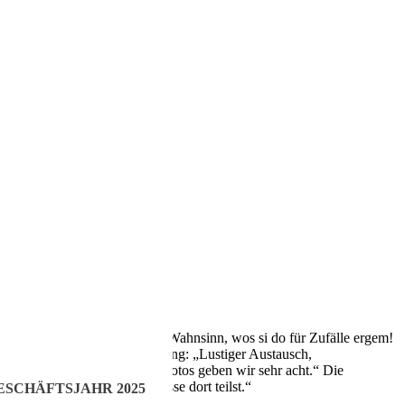
en Punkt: „Hey Leute, is doch Wahnsinn, wos si do für Zufälle ergem!
n einhalten, sagt Melanie Säugling: „Lustiger Austausch,
 wenn notwendig. Auch bei Fotos geben wir sehr acht.“ Die
nmeldest und deine Erlebnisse dort teilst.“
ESCHÄFTSJAHR 2025