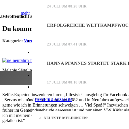
24 JULI UM 08:28 UHR
mehr
Veröffentlicht am
28. August 2020
ERFOLGREICHE WETTKAMPFWOCH
Du kommst aus Neufahrn, wenn …
Online-Werbung schalten
Werbung
Kategorie:
Vereine
Printwerbung schalten
23 JULI UM 07:41 UHR
Mediadaten (PDF)
HANNA PFANNES STARTET STARK I
Kontakt
Melanie Säugling, Initiatorin der Facebookgruppe „Du kommst aus N
Facebook
Newdrive for life!
17 JULI UM 08:10 UHR
Instagram
Selfie-Experten inszenieren ihren „Lifestyle“ ausgiebig für Faceboo
„Servus mitanand! Ich bin Jahrgang 1982 und in Neufahrn aufgewachse
FAMILIE & SOZIALES
gerne wie ich in Erinnerungen schwelgen … Viel Spaß!“ Inzwischen i
früher im Gemeindegebäude gewesen ist und nur einen VW Käfer als D
ich mit meinem Opa und einer Gruppe Neufahrner Flughafengegner mi
NEUESTE MELDUNGEN:
gefallen ist.“