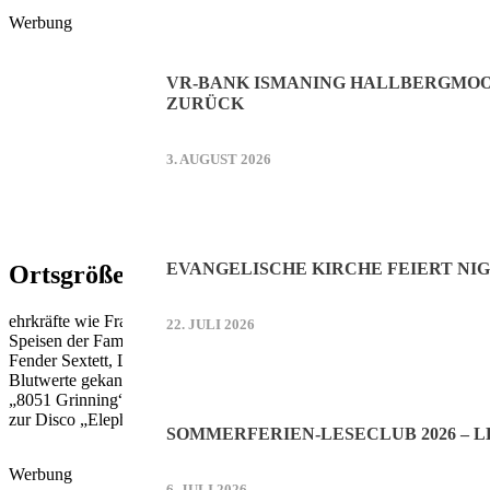
Werbung
VR-BANK ISMANING HALLBERGMOOS
ZURÜCK
3. AUGUST 2026
EVANGELISCHE KIRCHE FEIERT NIG
Ortsgrößen, Events, Promis
ehrkräfte wie Frau Spiegel, Herr Rominger und Herr Springer haben e
22. JULI 2026
Speisen der Familie Bonomo im „Weißen Riesen“. Das Seifenkistenren
Fender Sextett, Lagerfeuer am Massenhauser Baggersee kommen zur Sp
Blutwerte gekannt und wo und mit wem du am Tag zuvor beim Feiern w
„8051 Grinning“ mit Stars wie Veronika Fitz, Günter Maria Halmer un
zur Disco „Elephant“ und legt einen Sonntagnachmittag auf. Firmling
SOMMERFERIEN-LESECLUB 2026 – L
Werbung
6. JULI 2026