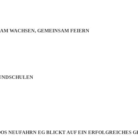
SAM WACHSEN, GEMEINSAM FEIERN
RUNDSCHULEN
nnien, Italien, Österreich oder aus den USA. Josch S. bringt es auf d
nt, sind ihre Erinnerungen an Neufahrn. Wer sie teilen will, muss Regel
ing nein.“ Karin Wa hilft die Posts zu überwachen: „Wir zensieren,
okgruppe frei nach der Devise: „Du kommst aus Neufahrn, wenn du dich a
S NEUFAHRN EG BLICKT AUF EIN ERFOLGREICHES G