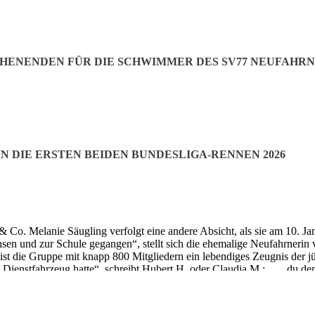
ENENDEN FÜR DIE SCHWIMMER DES SV77 NEUFAHR
N DIE ERSTEN BEIDEN BUNDESLIGA-RENNEN 2026
eufahrn, wenn …“ – Geschichten aus Neufahrn, geteilt in der Facebo
k & Co. Melanie Säugling verfolgt eine andere Absicht, als sie am 10.
n und zur Schule gegangen“, stellt sich die ehemalige Neufahrnerin v
st die Gruppe mit knapp 800 Mitgliedern ein lebendiges Zeugnis der j
ienstfahrzeug hatte“, schreibt Hubert H. oder Claudia M.: „… du den
t dem jungen Christian Magerl nach Franzheim geradelt bin, um das 