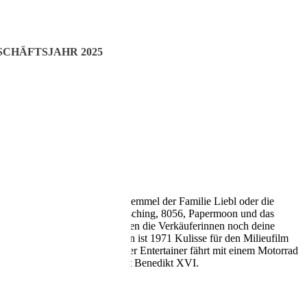
CHÄFTSJAHR 2025
, genauso wie die Schokokuss-Semmel der Familie Liebl oder die
der Echinger Straße, der Pfarrsching, 8056, Papermoon und das
nixen sorgt. „Beim Zeiler haben die Verkäuferinnen noch deine
Weg nach Neufahrn. Fürholzen ist 1971 Kulisse für den Milieufilm
homas Gottschalks Platten. Der Entertainer fährt mit einem Motorrad
 Ratzinger“, den späteren Papst Benedikt XVI.