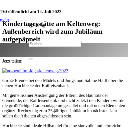
Veröffentlicht am
12. Juli 2022
mehr
Kindertagesstätte am Keltenweg:
Werbung
Außenbereich wird zum Jubiläum
aufgepäppelt
Kategorie:
Familie & Soziales
Jetzt teilen:
Große Freude bei den Mädels und Jungs und Sabine Hartl über die
neuen Hochbeete der Raiffeisenbank
Mit gemeinsamer Anstrengung der Eltern, des Bauhofs der
Gemeinde, der Raiffeisenbank und nicht zuletzt den Kindern wurde
die großflächige Gartenanlage umgestaltet und mit neuen Elementen
ergänzt. Rechtzeitig zum 25-jährigen Jubiläum im nächsten Jahr
sollen die Arbeiten abgeschlossen sein.
Hochbeete sind ideale Hilfsmittel für eine sinnvolle und lehrreiche