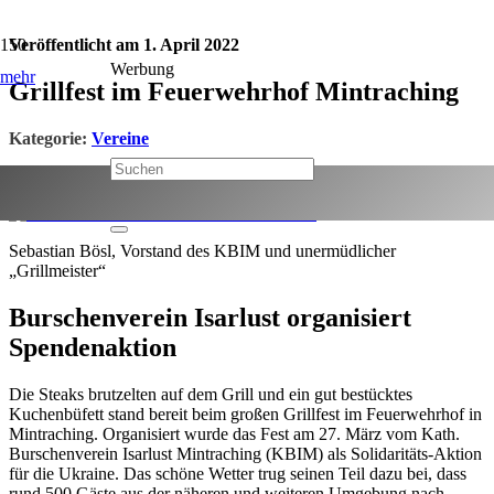
Veröffentlicht am
1. April 2022
Werbung
mehr
Grillfest im Feuerwehrhof Mintraching
Kategorie:
Vereine
Jetzt teilen:
Sebastian Bösl, Vorstand des KBIM und unermüdlicher
„Grillmeister“
Burschenverein Isarlust organisiert
Spendenaktion
Die Steaks brutzelten auf dem Grill und ein gut bestücktes
Kuchenbüfett stand bereit beim großen Grillfest im Feuerwehrhof in
Mintraching. Organisiert wurde das Fest am 27. März vom Kath.
Burschenverein Isarlust Mintraching (KBIM) als Solidaritäts-Aktion
für die Ukraine. Das schöne Wetter trug seinen Teil dazu bei, dass
rund 500 Gäste aus der näheren und weiteren Umgebung nach