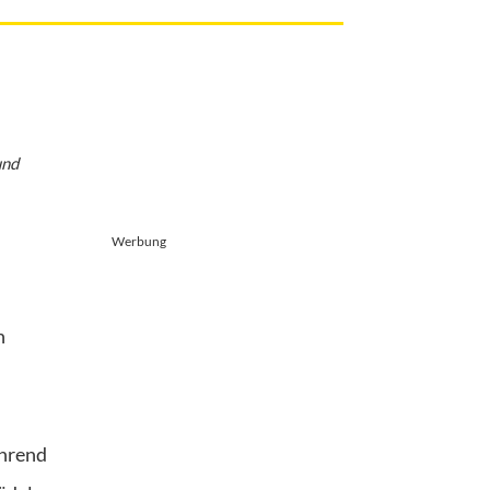
und
Werbung
n
ährend