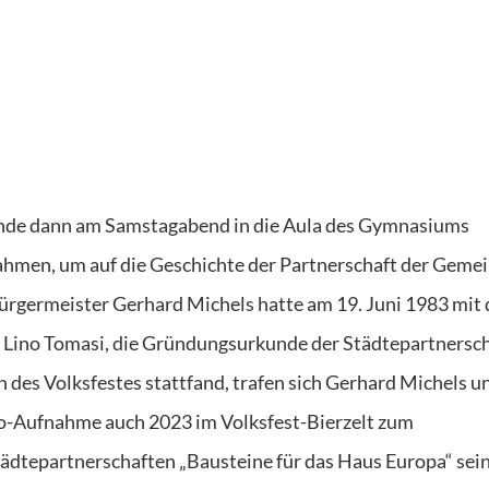
nde dann am Samstagabend in die Aula des Gymnasiums
Rahmen, um auf die Geschichte der Partnerschaft der Geme
ürgermeister Gerhard Michels hatte am 19. Juni 1983 mit
 Lino Tomasi
,
die Gründungsurkunde der Städtepartnersch
en
d
es Volksfestes stattfand, trafen
sich
Gerhard
Michels u
deo-Aufnahme
auch 2023
im Volksfest-Bierzelt
zum
tädtepartnerschaften
„Bausteine für das Haus Europa“ s
ei