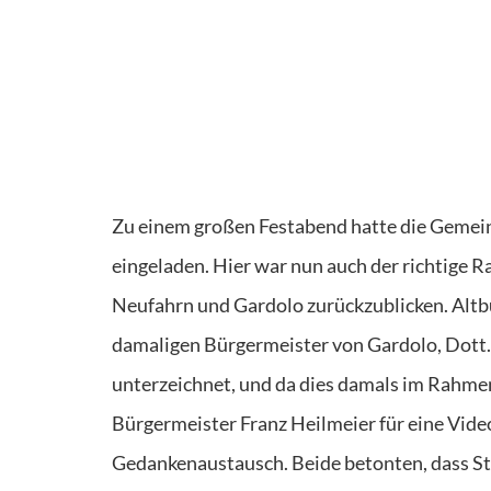
Zu einem großen Festabend hatte die Gemei
eingeladen. Hier war nun auch der richtige 
Neufahrn und Gardolo zurückzublicken. Altb
damaligen
Bü
r
germeister
von Gardolo,
Dott.
unterzeichnet
,
u
nd da dies damals im Rahm
Bürgermeister Franz Heilmeier
für eine Vi
Gedankenaustausch
.
Beide betonten, dass S