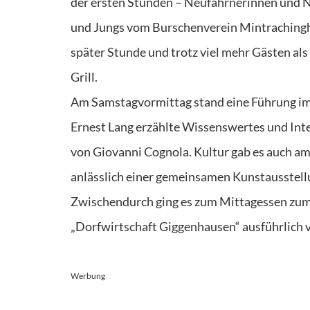
der ersten Stunden – Neufahrnerinnen und N
und Jungs vom Burschenverein Mintrachingha
später Stunde und trotz viel mehr Gästen al
Grill.
Am Samstagvormittag stand eine Führung im
Ernest Lang erzählte Wissenswertes und Int
von Giovanni Cognola. Kultur gab es auch a
anlässlich einer gemeinsamen Kunstausstell
Zwischendurch ging es zum Mittagessen zum
„Dorfwirtschaft Giggenhausen“ ausführlich v
Werbung