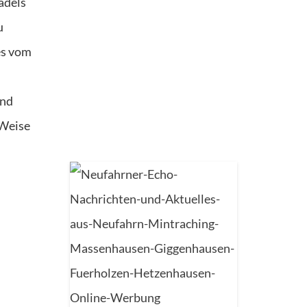
ädels
u
es vom
und
 Weise