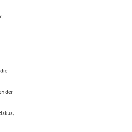
r,
 die
en der
iskus,