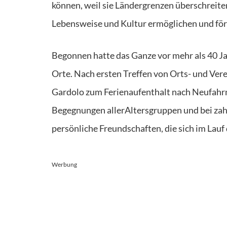
können
,
weil sie
Ländergrenzen überschreiten
Lebensweise und Kultur ermöglichen und fö
Begonnen h
atte
das Ganze
vor mehr als 40 J
Ort
e
. Nach ersten Treffen von Orts- und Ve
Gardolo
zum Ferienaufenthalt
nach Neufahr
Begegnungen aller
Altersgruppen
und bei
zah
persönliche Freundschaften
, die
sich im Lauf
Werbung