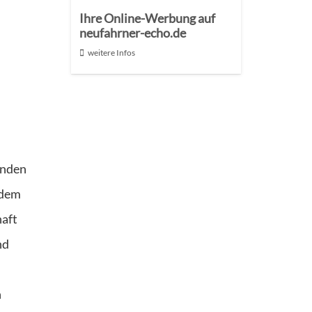
Ihre Online-Werbung auf
neufahrner-echo.de
weitere Infos
inden
 dem
aft
nd
n