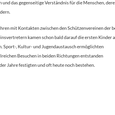
 und das gegenseitige Verständnis für die Menschen, der
rdern
.
ahren
mit Kontakten zwischen den Schützenvereinen der b
reinsvertretern kamen schon b
ald darauf die ersten Kinder 
n.
Sport-, Kultur- und Jugendaustausch er
möglichten
lreichen
Besuche
n
in beiden Richtungen
entstanden
 der Jahre
festigten
und oft heute noch bestehen
.