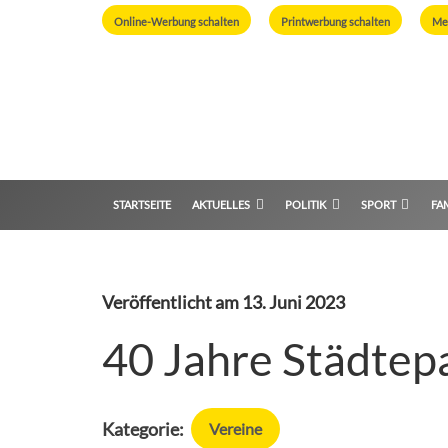
Online-Werbung schalten
Printwerbung schalten
Me
STARTSEITE
AKTUELLES
POLITIK
SPORT
FAM
Veröffentlicht am
13. Juni 2023
40 Jahre Städtep
Kategorie:
Vereine